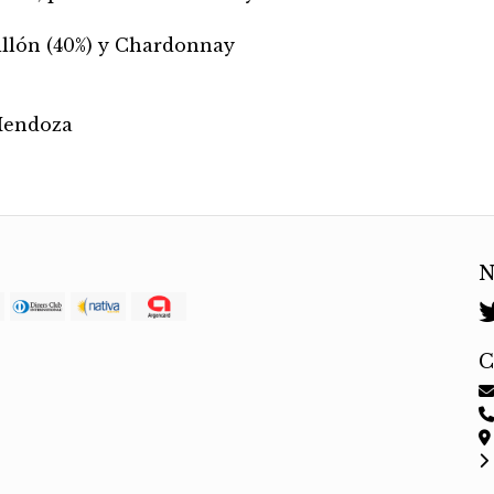
illón (40%) y Chardonnay
 Mendoza
N