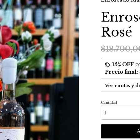
Enros
Rosé
$18.700,0
15% OFF
c
Precio final:
Ver cuotas y d
Cantidad