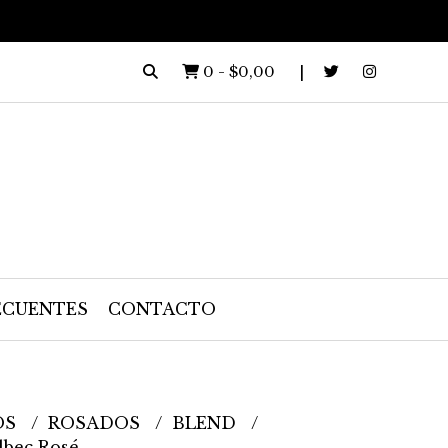
0
-
$0,00
ECUENTES
CONTACTO
OS
ROSADOS
BLEND
lbec Rosé