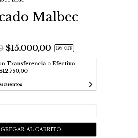
cado Malbec
$15.000,00
0
19
% OFF
on
Transferencia
o
Efectivo
$12.750,00
escuentos
AGREGAR AL CARRITO