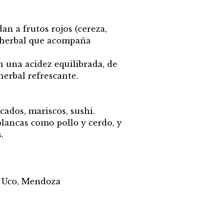
an a frutos rojos (cereza,
 y herbal que acompaña
n una acidez equilibrada, de
herbal refrescante.
ados, mariscos, sushi.
ancas como pollo y cerdo, y
.
e Uco, Mendoza