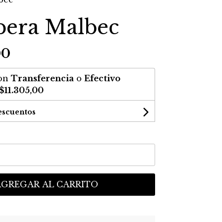
pera Malbec
00
on
Transferencia
o
Efectivo
$11.305,00
escuentos
AGREGAR AL CARRITO