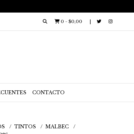
0
-
$0,00
ECUENTES
CONTACTO
OS
TINTOS
MALBEC
bec