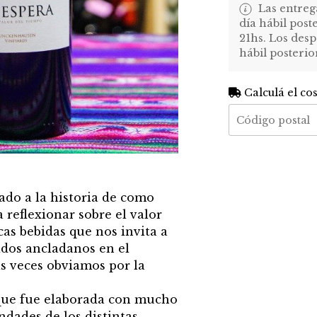
Las entreg
día hábil post
21hs. Los desp
hábil posterio
Calculá el co
do a la historia de como
 reflexionar sobre el valor
cas bebidas que nos invita a
idos ancladanos en el
 veces obviamos por la
 que fue elaborada con mucho
ondades de los distintas