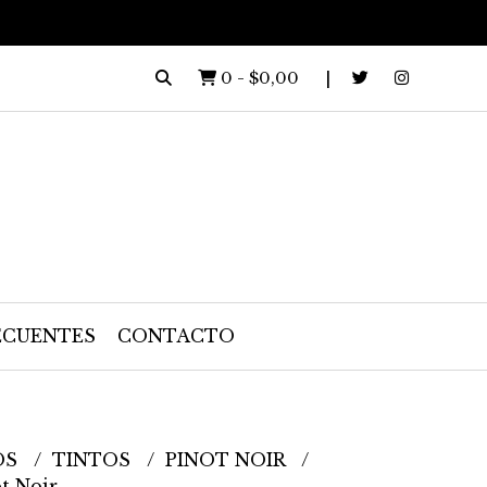
0
-
$0,00
ECUENTES
CONTACTO
OS
TINTOS
PINOT NOIR
ot Noir