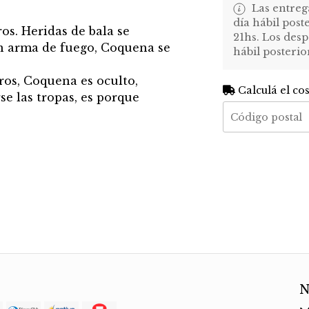
Las entreg
día hábil post
s. Heridas de bala se
21hs. Los desp
n arma de fuego, Coquena se
hábil posterio
ros, Coquena es oculto,
Calculá el co
rse las tropas, es porque
N