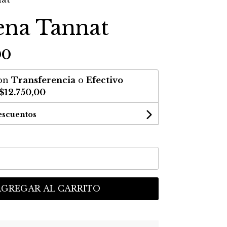
na Tannat
00
on
Transferencia
o
Efectivo
$12.750,00
escuentos
AGREGAR AL CARRITO