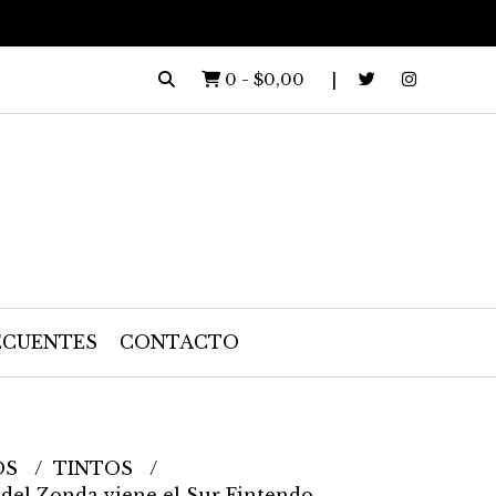
0
-
$0,00
ECUENTES
CONTACTO
OS
TINTOS
del Zonda viene el Sur Fintendo