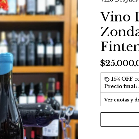
Vino 
Zonda
Finte
$25.000,
15% OFF
c
Precio final:
Ver cuotas y d